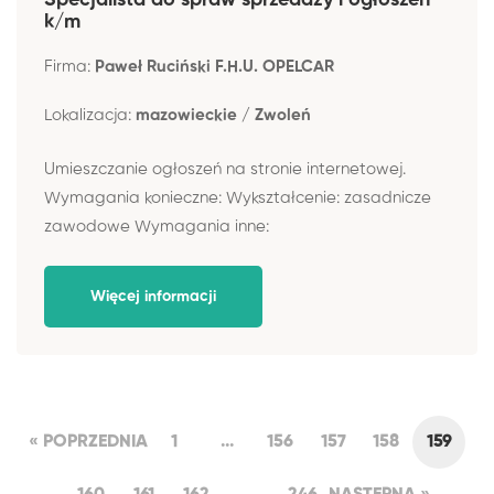
Specjalista do spraw sprzedaży i ogłoszeń
k/m
Firma:
Paweł Ruciński F.H.U. OPELCAR
Lokalizacja:
mazowieckie / Zwoleń
Umieszczanie ogłoszeń na stronie internetowej.
Wymagania konieczne: Wykształcenie: zasadnicze
zawodowe Wymagania inne:
Więcej informacji
« POPRZEDNIA
1
...
156
157
158
159