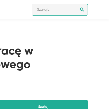
Szukaj:
racę w
owego