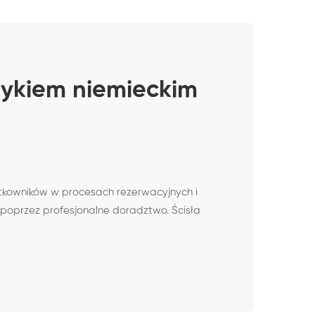
ęzykiem niemieckim
ytkowników w procesach rezerwacyjnych i
poprzez profesjonalne doradztwo. Ścisła