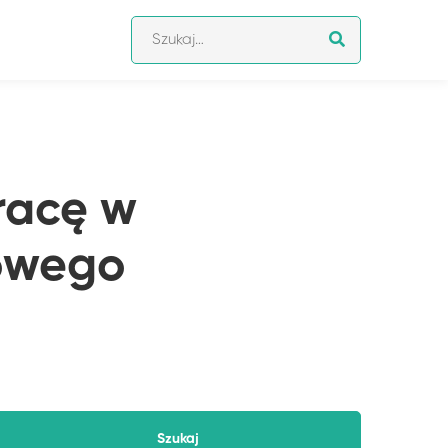
Szukaj:
racę w
owego