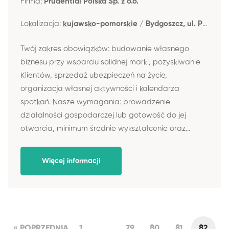
Firma:
Prudential Polska Sp. z o.o.
Lokalizacja:
kujawsko-pomorskie / Bydgoszcz, ul. Piotrowskiego 2
Twój zakres obowiązków: budowanie własnego
biznesu przy wsparciu solidnej marki, pozyskiwanie
Klientów, sprzedaż ubezpieczeń na życie,
organizacja własnej aktywności i kalendarza
spotkań. Nasze wymagania: prowadzenie
działalności gospodarczej lub gotowość do jej
otwarcia, minimum średnie wykształcenie oraz...
Więcej informacji
« POPRZEDNIA
1
...
79
80
81
82