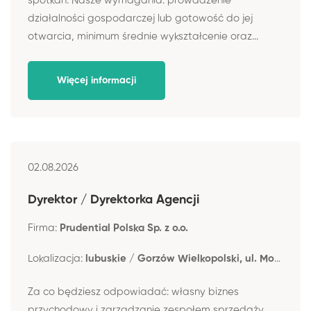
spotkań. Nasze wymagania: prowadzenie
działalności gospodarczej lub gotowość do jej
otwarcia, minimum średnie wykształcenie oraz...
Więcej informacji
02.08.2026
Dyrektor / Dyrektorka Agencji
Firma:
Prudential Polska Sp. z o.o.
Lokalizacja:
lubuskie / Gorzów Wielkopolski, ul. Mostowa 12
Za co będziesz odpowiadać: własny biznes
przychodowy i zarządzanie zespołem sprzedaży,