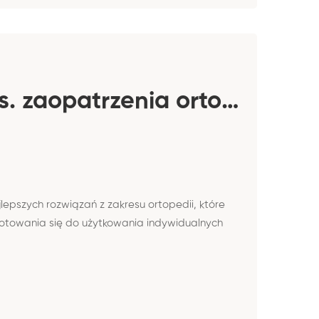
Konsultant medyczny / Konsultantka medyczna ds. zaopatrzenia ortopedycznego
epszych rozwiązań z zakresu ortopedii, które
gotowania się do użytkowania indywidualnych