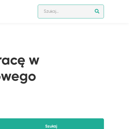
Szukaj:
racę w
owego