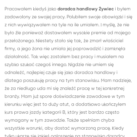
Pracowałem kiedyś jako
doradca handlowy Żywiec
i byłem
zadowolony ze swojej pracy. Polubiłem swoje obowiązki i się
z nich wywiązywałem na tyle na ile umiałem. I myślę, że nie
było źle ponieważ dostawałem wysokie premie od mojego
przełożonego. Niestety stało się tak, że zmarł właściciel
firmy, a jego żona nie umiała jej poprowadzić i zamknęła
działalność. Tak więc zostałem bez pracy i musiałem na
szybko szukać czegoś innego. Nigdzie nie umiem się
odnaleźć, najlepiej czuje się jako doradca handlowy i
dlatego poszukuję pracy na tym stanowisku. Mam nadzieje,
że za niedługo uda mi się znaleźć pracę w tej konkretnej
branży. Mam już spore doświadczenie zawodowe w tym
kierunku więc jest to duży atut, a dodatkowo ukończyłem
kurs prawa jazdy kategorii B, który jest bardzo często
wymagany w tym zawodzie. Także spełniam chyba
wszystkie warunki, aby dostać wymarzoną pracę. Kiedy
tylko ukarze się jakieś ogłoszenie na stanowisko doradcy